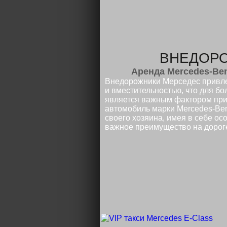
ВНЕДОР
Аренда Mercedes-Ben
Внедорожники Мерседес привл
и вместительностью, что для бо
является важным фактором при 
автомобиль марки Mercedes-Ben
своего хозяина, имея в себе о
важное преимущество на дорог