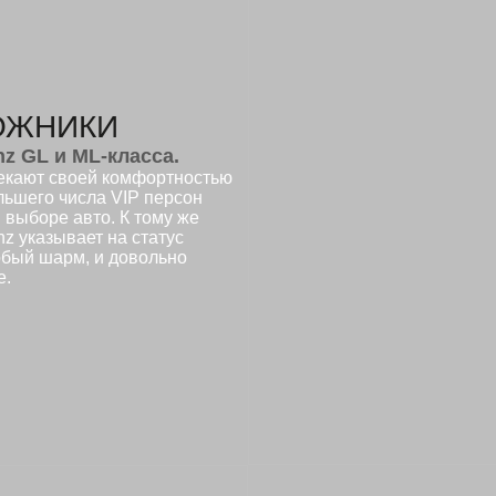
ОЖНИКИ
z GL и ML-класса.
екают своей комфортностью
льшего числа VIP персон
выборе авто. К тому же
z указывает на статус
собый шарм, и довольно
е.