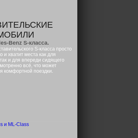
ВИТЕЛЬСКИЕ
МОБИЛИ
es-Benz S-класса.
тавительского S-класса просто
 и хватит места как для
так и для впереди сидящего
мотренно всё, что может
я комфортной поездки.