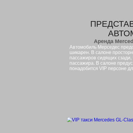
ПРЕДСТА
АВТО
Аренда Merced
Автомобиль Мерседес предс
шикарен. В салоне просторно
пассажиров сидящих сзади, 
пассажира. В салоне предус
понадобится VIP персоне дл