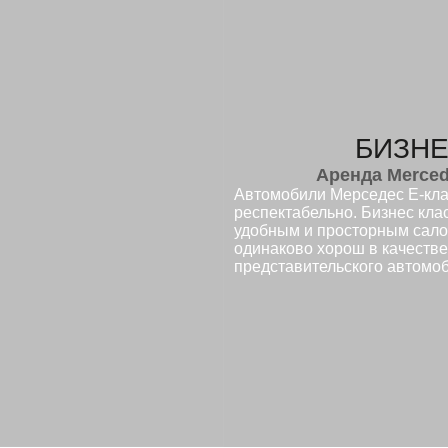
БИЗНЕ
Аренда Merced
Автомобили Мерседес Е-кла
респектабельно. Бизнес кла
удобным и просторным сало
одинаково хорош в качестве
представительского автомо