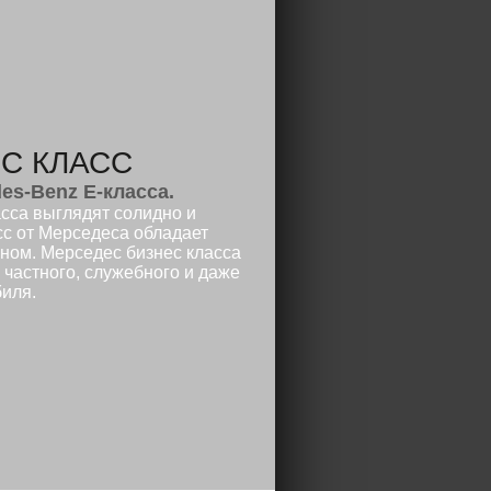
С КЛАСС
es-Benz E-класса.
сса выглядят солидно и
сс от Мерседеса обладает
ном. Мерседес бизнес класса
 частного, служебного и даже
биля.