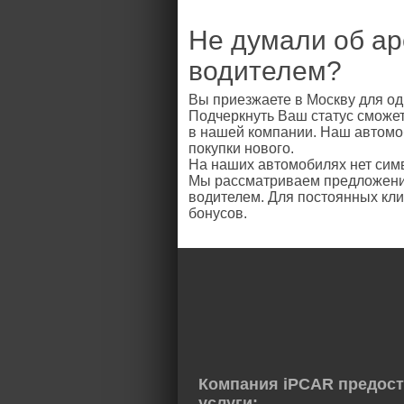
Не думали об ар
водителем?
Вы приезжаете в Москву для од
Подчеркнуть Ваш статус сможет
в нашей компании. Наш автомо
покупки нового.
На наших автомобилях нет симв
Мы рассматриваем предложения
водителем. Для постоянных кли
бонусов.
Компания iPCAR предос
услуги: