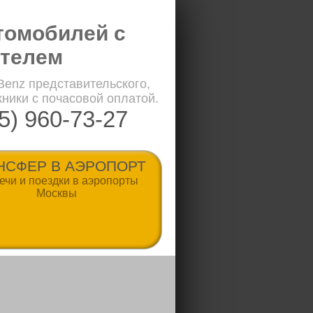
томобилей с
телем
enz представительского,
ники с почасовой оплатой.
5) 960-73-27
НСФЕР В АЭРОПОРТ
ечи и поездки в аэропорты
Москвы